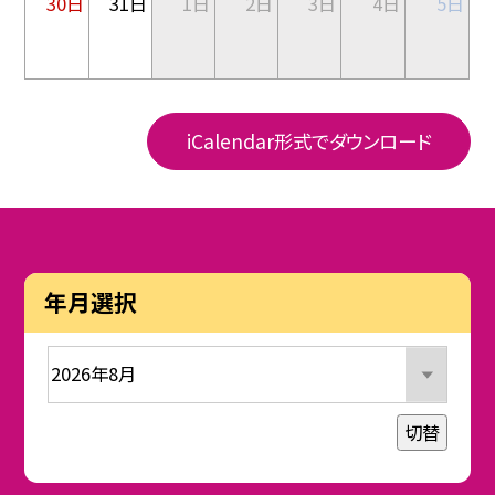
30日
31日
1日
2日
3日
4日
5日
iCalendar形式でダウンロード
年月選択
切替