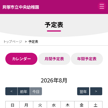
貝塚市立中央幼稚園
予定表
トップページ
>
予定表
カレンダー
月間予定表
年間予定表
2026年8月
前年
今日
翌年
日
月
火
水
木
金
土