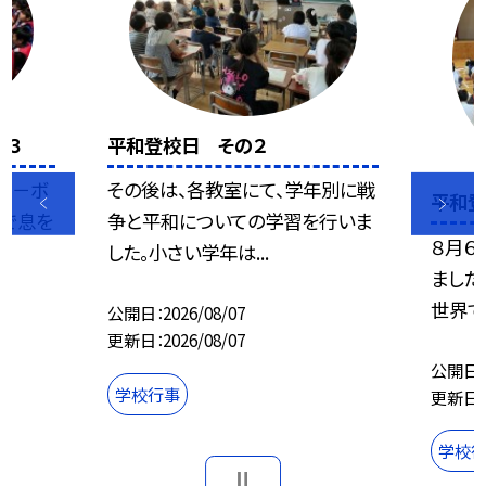
の３
平和登校日 その２
タ－ボ
その後は、各教室にて、学年別に戦
平和登
員で息を
争と平和についての学習を行いま
８月６
した。小さい学年は...
ました
世界で
公開日
2026/08/07
更新日
2026/08/07
公開日
学校行事
更新日
学校