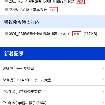
2026_R8_PTA保護者_0408_年間行事予定
PDF
学校いじめ防止基本方針
PDF
警報発令時の対応
0601_R8警報発令時の臨時措置について
(117 KB)
PDF
新着記事
8/6( 木 ) 平和登校日
8/3( 月 ) ＰＴＡバレーボール大会
7/17( 金 ) 1学期の終業式
7/16( 木 ) 学習の様子（2.6年）