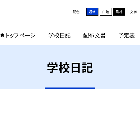
配色
通常
白地
黒地
文字
トップページ
学校日記
配布文書
予定表
学校日記