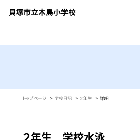
貝塚市立木島小学校
トップページ
>
学校日記
>
２年生
>
詳細
２年生 学校水泳