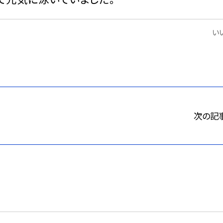
いい
次の記