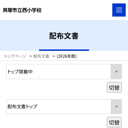
貝塚市立西小学校
配布文書
トップページ
>
配布文書
>
(2026年度)
切替
切替