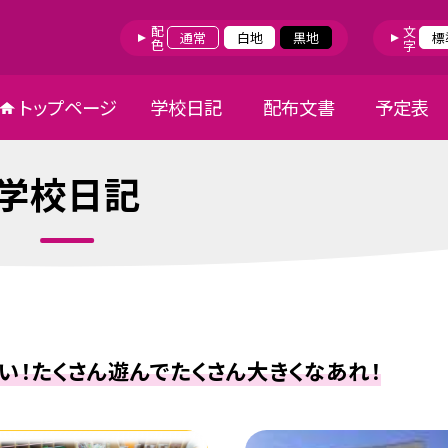
配色
文字
通常
白地
黒地
標
トップページ
学校日記
配布文書
予定表
学校日記
い！たくさん遊んでたくさん大きくなあれ！