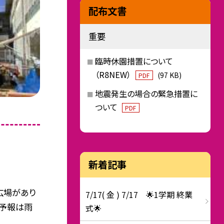
配布文書
重要
臨時休園措置について
（R8NEW）
(97 KB)
PDF
地震発生の場合の緊急措置に
ついて
PDF
新着記事
広場があり
7/17( 金 ) 7/17 🌟1学期 終業
の予報は雨
式🌟