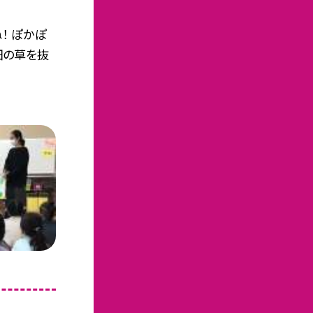
！ ぽかぽ
畑の草を抜