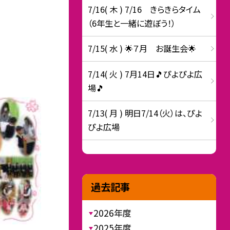
7/16( 木 ) 7/16 きらきらタイム
（6年生と一緒に遊ぼう！）
7/15( 水 ) 🌟７月 お誕生会🌟
7/14( 火 ) 7月14日🎵ぴよぴよ広
場🎵
7/13( 月 ) 明日7/14（火）は、ぴよ
ぴよ広場
過去記事
2026年度
2025年度