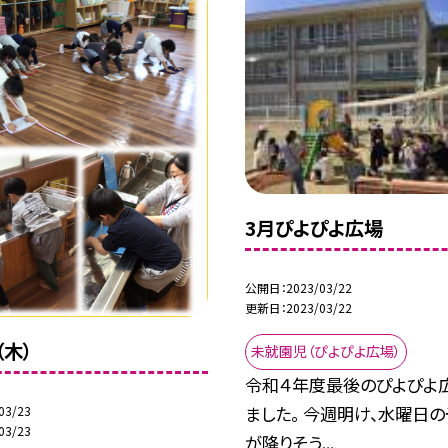
3月ぴよぴよ広場
公開日
2023/03/22
更新日
2023/03/22
（木）
未就園児（ぴよぴよ広場）
令和４年度最後のぴよぴよ
ました。 今週明け、水曜日
03/23
03/23
が降りそう...