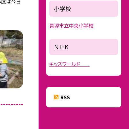
年度は今日
小学校
貝塚市立中央小学校
ＮＨＫ
キッズワールド
RSS