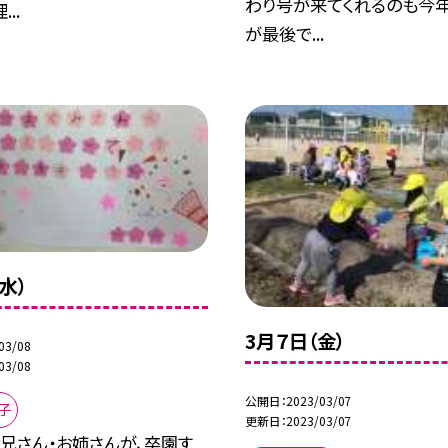
わり号が来てくれるのも今
..
が最後で...
水）
3月７日（金）
03/08
03/08
公開日
2023/03/07
子
更新日
2023/03/07
兄さん・お姉さんが、卒園す