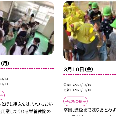
（月）
３月１０日（金）
03/13
03/13
公開日
2023/03/10
更新日
2023/03/10
子
子どもの様子
んとほし組さんは、いつもおい
卒園、進級まで残りあとわず
を用意してくれる栄養教諭の