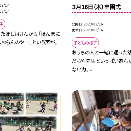
３月16日（木）卒園式
03/17
03/17
子
公開日
2023/03/16
更新日
2023/03/16
たほし組さんから 「ほんまに
おらんのや…」という声が。
子どもの様子
おうちの人と一緒に通った幼
だちや先生といっぱい遊んだ
ない力、...