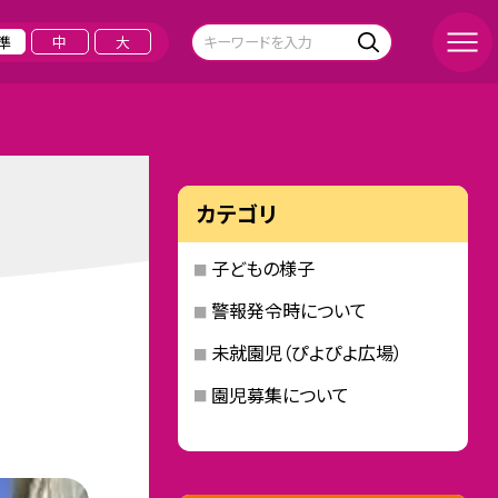
準
中
大
カテゴリ
子どもの様子
警報発令時について
未就園児（ぴよぴよ広場）
園児募集について