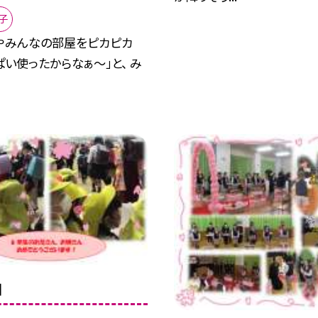
子
やみんなの部屋をピカピカ
っぱい使ったからなぁ〜」と、 み
日