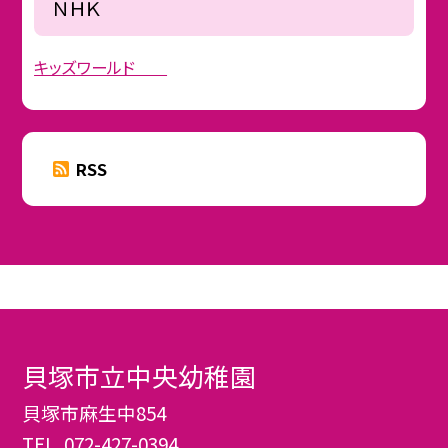
ＮＨＫ
キッズワールド
RSS
貝塚市立中央幼稚園
貝塚市麻生中854
TEL.
072-427-0394