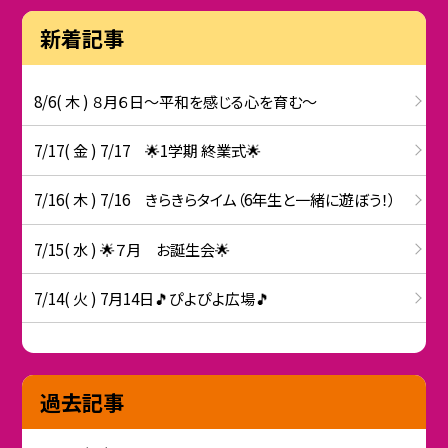
新着記事
8/6( 木 ) ８月６日～平和を感じる心を育む～
7/17( 金 ) 7/17 🌟1学期 終業式🌟
7/16( 木 ) 7/16 きらきらタイム（6年生と一緒に遊ぼう！）
7/15( 水 ) 🌟７月 お誕生会🌟
7/14( 火 ) 7月14日🎵ぴよぴよ広場🎵
過去記事