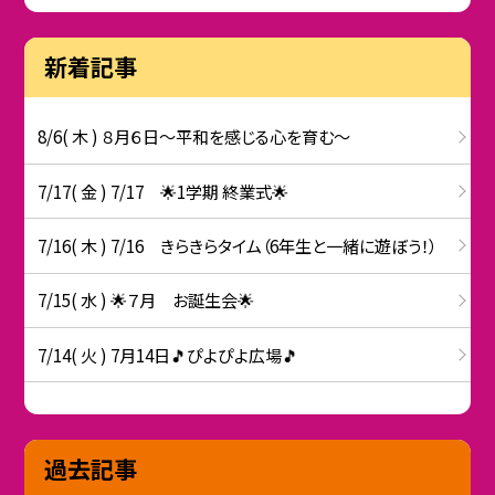
新着記事
8/6( 木 ) ８月６日～平和を感じる心を育む～
7/17( 金 ) 7/17 🌟1学期 終業式🌟
7/16( 木 ) 7/16 きらきらタイム（6年生と一緒に遊ぼう！）
7/15( 水 ) 🌟７月 お誕生会🌟
7/14( 火 ) 7月14日🎵ぴよぴよ広場🎵
過去記事