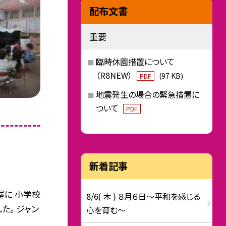
配布文書
重要
臨時休園措置について
（R8NEW）
(97 KB)
PDF
地震発生の場合の緊急措置に
ついて
PDF
新着記事
屋に 小学校
8/6( 木 ) ８月６日～平和を感じる
た。 ジャン
心を育む～