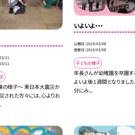
いよいよ・・・
練
公開日
2019/03/08
更新日
2019/03/08
03/11
子どもの様子
03/11
年長さんが幼稚園を卒園する
子
よいよ後１週間となりました。
練の様子〜 東日本大震災か
分にみ...
被災された方々には、心よりお
.