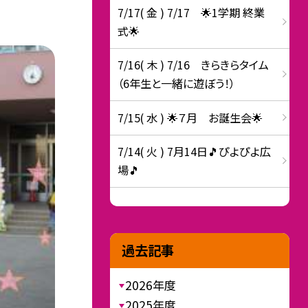
7/17( 金 ) 7/17 🌟1学期 終業
式🌟
7/16( 木 ) 7/16 きらきらタイム
（6年生と一緒に遊ぼう！）
7/15( 水 ) 🌟７月 お誕生会🌟
7/14( 火 ) 7月14日🎵ぴよぴよ広
場🎵
過去記事
2026年度
2025年度