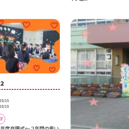
２
03/15
03/15
子
０年度卒園式〜 ２年間の思い