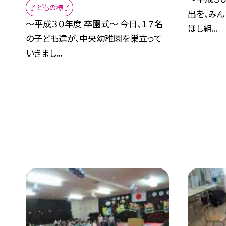
子どもの様子
出を、みん
〜平成３０年度 卒園式〜 今日、１７名
ほし組...
の子ども達が、中央幼稚園を巣立って
いきまし...