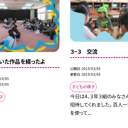
３−３ 交流
いた作品を綴ったよ
公開日
2019/03/05
更新日
2019/03/05
03/05
03/05
子どもの様子
今日は4、３年３組のみなさ
子
招待してくれました。 百人
を使って...