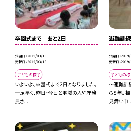
卒園式まで あと2日
避難訓
公開日
2019/03/13
公開日
2019/
更新日
2019/03/13
更新日
2019/
子どもの様子
子どもの様
いよいよ、卒園式まで2日となりました。
〜避難訓
一足早く、昨日・今日と地域の人や庁務
ら８年。 
員さ...
見舞い申..