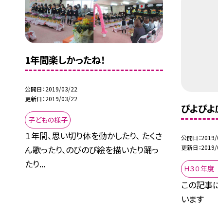
1年間楽しかったね！
公開日
2019/03/22
更新日
2019/03/22
ぴよぴよ
子どもの様子
１年間、思い切り体を動かしたり、 たくさ
公開日
2019/
更新日
2019/
ん歌ったり、のびのび絵を描いたり踊っ
たり...
Ｈ３０年度
この記事
います