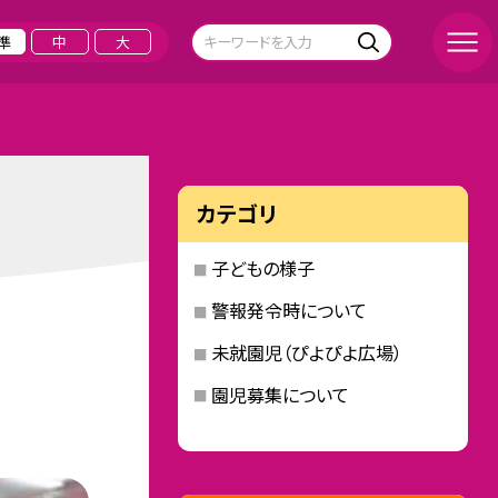
準
中
大
カテゴリ
子どもの様子
警報発令時について
未就園児（ぴよぴよ広場）
園児募集について