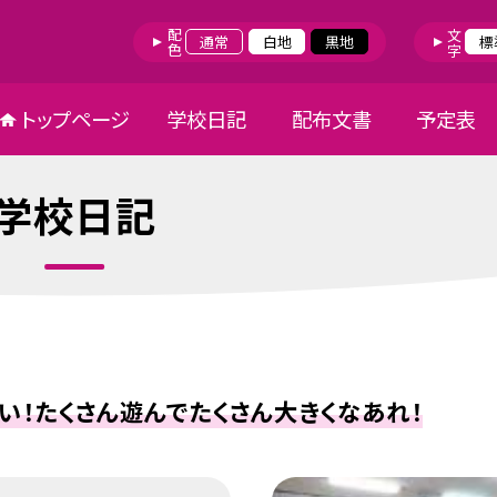
配色
文字
通常
白地
黒地
標
トップページ
学校日記
配布文書
予定表
学校日記
い！たくさん遊んでたくさん大きくなあれ！