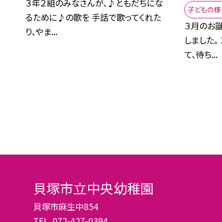
３年２組のみなさんが、♪ともだちにな
子どもの様
るために♪の歌を 手話で歌ってくれた
３月のお
り、やま...
しました。
て、待ち...
貝塚市立中央幼稚園
貝塚市麻生中854
TEL.
072-427-0394