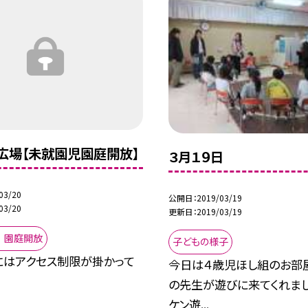
広場【未就園児園庭開放】
３月１９日
03/20
公開日
2019/03/19
03/20
更新日
2019/03/19
 園庭開放
子どもの様子
にはアクセス制限が掛かって
今日は４歳児ほし組のお部
の先生が遊びに来てくれまし
ケン遊...