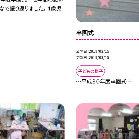
なで振り返りました。 ４歳児
卒園式
公開日
2019/03/15
更新日
2019/03/15
子どもの様子
〜平成３０年度卒園式〜