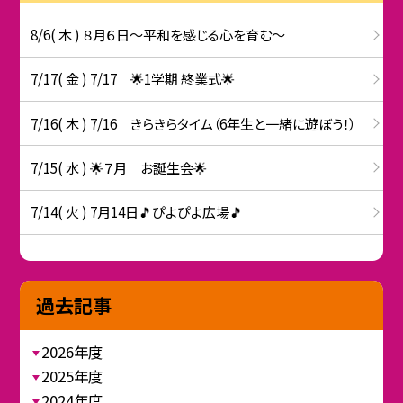
8/6( 木 ) ８月６日～平和を感じる心を育む～
7/17( 金 ) 7/17 🌟1学期 終業式🌟
7/16( 木 ) 7/16 きらきらタイム（6年生と一緒に遊ぼう！）
7/15( 水 ) 🌟７月 お誕生会🌟
7/14( 火 ) 7月14日🎵ぴよぴよ広場🎵
過去記事
2026年度
2025年度
2024年度