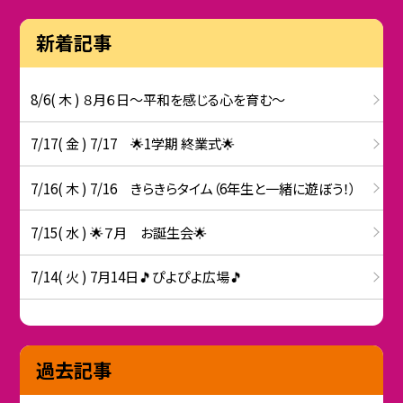
新着記事
8/6( 木 ) ８月６日～平和を感じる心を育む～
7/17( 金 ) 7/17 🌟1学期 終業式🌟
7/16( 木 ) 7/16 きらきらタイム（6年生と一緒に遊ぼう！）
7/15( 水 ) 🌟７月 お誕生会🌟
7/14( 火 ) 7月14日🎵ぴよぴよ広場🎵
過去記事