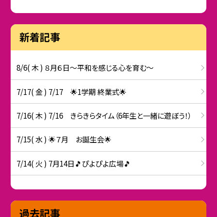
新着記事
8/6( 木 ) ８月６日～平和を感じる心を育む～
7/17( 金 ) 7/17 🌟1学期 終業式🌟
7/16( 木 ) 7/16 きらきらタイム（6年生と一緒に遊ぼう！）
7/15( 水 ) 🌟７月 お誕生会🌟
7/14( 火 ) 7月14日🎵ぴよぴよ広場🎵
過去記事