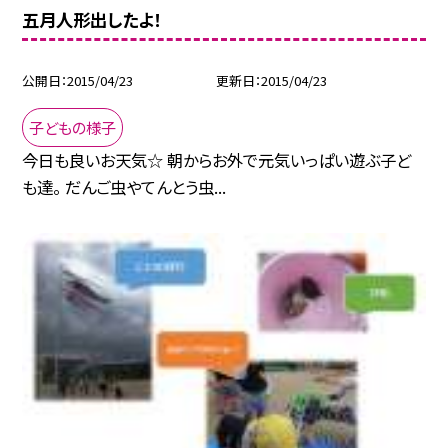
五月人形出したよ！
公開日
2015/04/23
更新日
2015/04/23
子どもの様子
今日も良いお天気☆ 朝からお外で元気いっぱい遊ぶ子ど
も達。 だんご虫やてんとう虫...