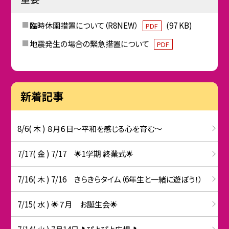
臨時休園措置について（R8NEW）
(97 KB)
PDF
地震発生の場合の緊急措置について
PDF
新着記事
8/6( 木 ) ８月６日～平和を感じる心を育む～
7/17( 金 ) 7/17 🌟1学期 終業式🌟
7/16( 木 ) 7/16 きらきらタイム（6年生と一緒に遊ぼう！）
7/15( 水 ) 🌟７月 お誕生会🌟