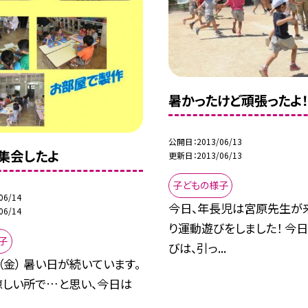
暑かったけど頑張ったよ！
公開日
2013/06/13
集会したよ
更新日
2013/06/13
子どもの様子
06/14
今日、年長児は宮原先生が
06/14
り運動遊びをしました！ 今
子
びは、引っ...
（金） 暑い日が続いています。
涼しい所で…と思い、今日は