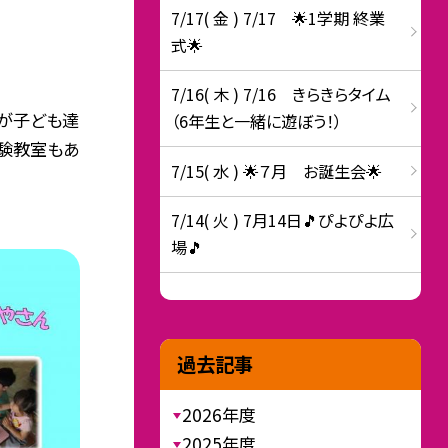
7/17( 金 ) 7/17 🌟1学期 終業
式🌟
7/16( 木 ) 7/16 きらきらタイム
たが子ども達
（6年生と一緒に遊ぼう！）
体験教室もあ
7/15( 水 ) 🌟７月 お誕生会🌟
7/14( 火 ) 7月14日🎵ぴよぴよ広
場🎵
過去記事
2026年度
2025年度