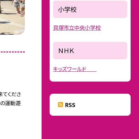
小学校
貝塚市立中央小学校
ＮＨＫ
キッズワールド
来てくださ
日の運動遊
RSS