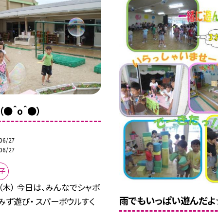
●＾o＾●）
06/27
06/27
子
（木） 今日は、みんなでシャボ
雨でもいっぱい遊んだよ
みず遊び・ スパーボウルすく