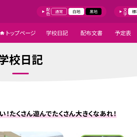
配色
文字
通常
白地
黒地
標
トップページ
学校日記
配布文書
予定表
学校日記
い！たくさん遊んでたくさん大きくなあれ！