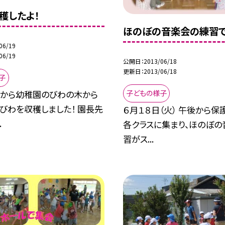
穫したよ！
ほのぼの音楽会の練習
06/19
06/19
公開日
2013/06/18
更新日
2013/06/18
子
朝から幼稚園のびわの木から
子どもの様子
びわを収穫しました！ 園長先
６月１８日（火） 午後から
.
各クラスに集まり、ほのぼの
習がス...