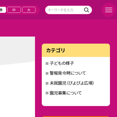
準
中
大
カテゴリ
子どもの様子
警報発令時について
未就園児（ぴよぴよ広場）
園児募集について