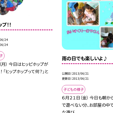
プ！！
06/24
06/24
子
雨の日でも楽しいよ♪
（月） 今日はヒッピホップが
！ 「ヒップホップって何？」と
公開日
2013/06/21
更新日
2013/06/21
子どもの様子
６月２１日（金） 今日も朝から
で遊べない分、お部屋の中
な遊び...