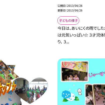
公開日
2013/06/26
更新日
2013/06/26
子どもの様子
今日は、あいにくの雨でし
は元気いっぱい☆ ３才児
り、 ３...