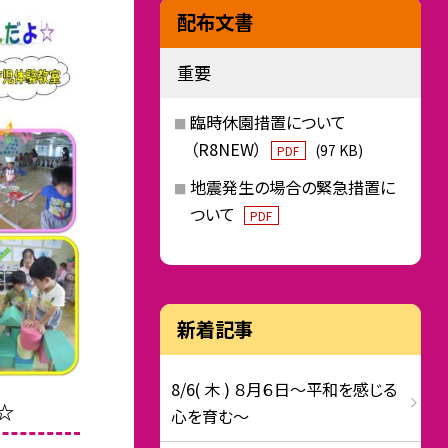
配布文書
重要
臨時休園措置について
（R8NEW）
(97 KB)
PDF
地震発生の場合の緊急措置に
ついて
PDF
新着記事
8/6( 木 ) ８月６日～平和を感じる
☆
心を育む～