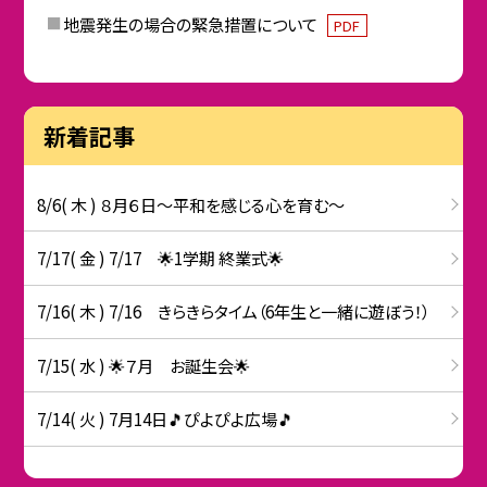
地震発生の場合の緊急措置について
PDF
新着記事
8/6( 木 ) ８月６日～平和を感じる心を育む～
7/17( 金 ) 7/17 🌟1学期 終業式🌟
7/16( 木 ) 7/16 きらきらタイム（6年生と一緒に遊ぼう！）
7/15( 水 ) 🌟７月 お誕生会🌟
7/14( 火 ) 7月14日🎵ぴよぴよ広場🎵