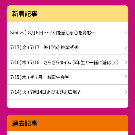
新着記事
8/6( 木 ) ８月６日～平和を感じる心を育む～
7/17( 金 ) 7/17 🌟1学期 終業式🌟
7/16( 木 ) 7/16 きらきらタイム（6年生と一緒に遊ぼう！）
7/15( 水 ) 🌟７月 お誕生会🌟
7/14( 火 ) 7月14日🎵ぴよぴよ広場🎵
過去記事