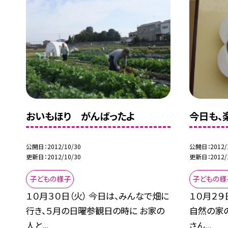
おいもほり がんばったよ
今日も、楽
公開日
2012/10/30
公開日
2012/
更新日
2012/10/30
更新日
2012/
子どもの様子
子どもの様
１０月３０日（火） 今日は、みんなで畑に
１０月２９
行き、５月の日曜参観日の時に お家の
自然の家
人と...
さん...