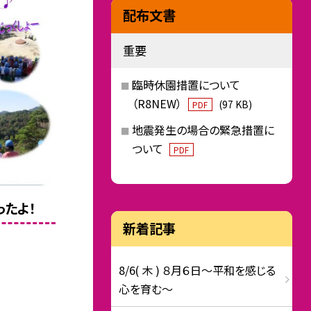
配布文書
重要
臨時休園措置について
（R8NEW）
(97 KB)
PDF
地震発生の場合の緊急措置に
ついて
PDF
たよ！
新着記事
8/6( 木 ) ８月６日～平和を感じる
心を育む～