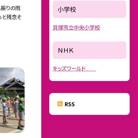
し振りの雨
小学校
っと残念そ
貝塚市立中央小学校
ＮＨＫ
キッズワールド
RSS