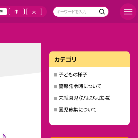
準
中
大
カテゴリ
子どもの様子
警報発令時について
未就園児（ぴよぴよ広場）
園児募集について