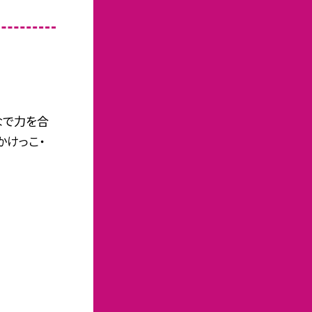
なで力を合
かけっこ・