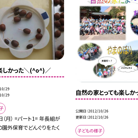
しかった＼(^o^)／
10/29
自然の家とっても楽しかっ
10/29
子
公開日
2012/10/26
更新日
2012/10/26
日（月） =パート1= 年長組が
の園外保育でどんぐりをたく
子どもの様子