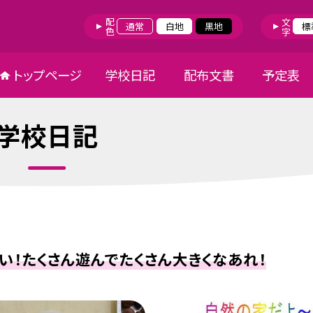
配色
文字
通常
白地
黒地
標
トップページ
学校日記
配布文書
予定表
学校日記
い！たくさん遊んでたくさん大きくなあれ！