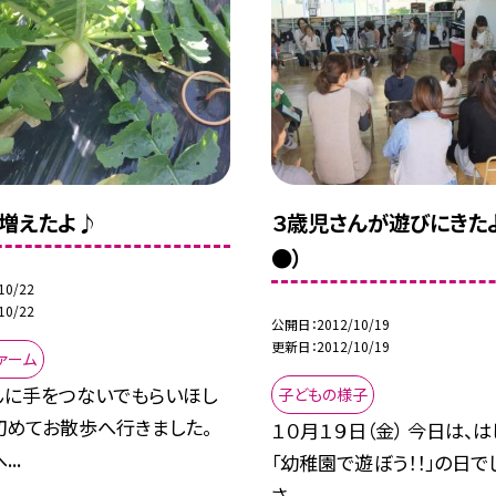
増えたよ♪
３歳児さんが遊びにきたよ
●）
10/22
10/22
公開日
2012/10/19
更新日
2012/10/19
ァーム
んに手をつないでもらいほし
子どもの様子
初めてお散歩へ行きました。
１０月１９日（金） 今日は、
..
「幼稚園で遊ぼう！！」の日でし
さ...