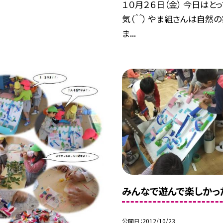
１０月２６日（金） 今日はと
気（＾＾） やま組さんは自然
ま...
みんなで遊んで楽しかっ
公開日
2012/10/23