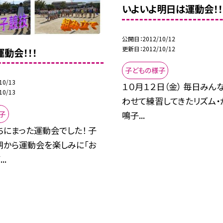
いよいよ明日は運動会！！
公開日
2012/10/12
更新日
2012/10/12
動会！！！
子どもの様子
10/13
１０月１２日（金） 毎日みん
10/13
わせて練習してきたリズム・
子
鳴子...
にまった運動会でした！ 子
朝から運動会を楽しみに「お
..