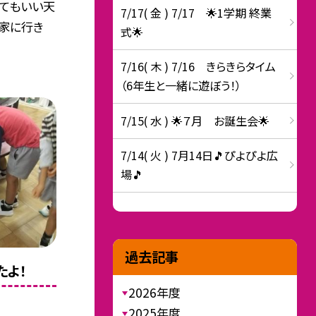
ってもいい天
7/17( 金 ) 7/17 🌟1学期 終業
の家に行き
式🌟
7/16( 木 ) 7/16 きらきらタイム
（6年生と一緒に遊ぼう！）
7/15( 水 ) 🌟７月 お誕生会🌟
7/14( 火 ) 7月14日🎵ぴよぴよ広
場🎵
過去記事
たよ！
2026年度
2025年度