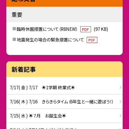
重要
臨時休園措置について（R8NEW）
(97 KB)
PDF
地震発生の場合の緊急措置について
PDF
新着記事
7/17( 金 ) 7/17 🌟1学期 終業式🌟
7/16( 木 ) 7/16 きらきらタイム（6年生と一緒に遊ぼう！）
7/15( 水 ) 🌟７月 お誕生会🌟