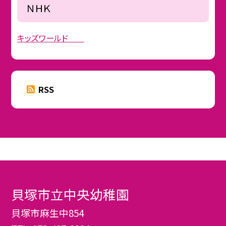
ＮＨＫ
キッズワールド
RSS
貝塚市立中央幼稚園
貝塚市麻生中854