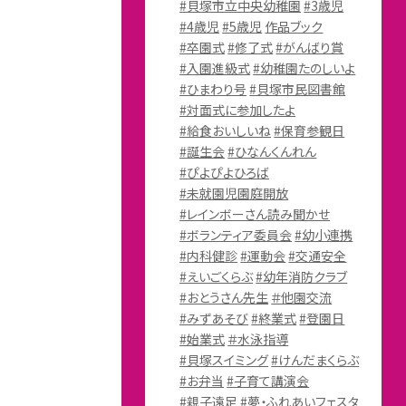
#貝塚市立中央幼稚園
#3歳児
#4歳児
#5歳児
作品ブック
#卒園式
#修了式
#がんばり賞
#入園進級式
#幼稚園たのしいよ
#ひまわり号
#貝塚市民図書館
#対面式に参加したよ
#給食おいしいね
#保育参観日
#誕生会
#ひなんくんれん
#ぴよぴよひろば
#未就園児園庭開放
#レインボーさん読み聞かせ
#ボランティア委員会
#幼小連携
#内科健診
#運動会
#交通安全
#えいごくらぶ
#幼年消防クラブ
#おとうさん先生
＃他園交流
#みずあそび
#終業式
#登園日
#始業式
＃水泳指導
#貝塚スイミング
#けんだまくらぶ
#お弁当
#子育て講演会
#親子遠足
#夢・ふれあいフェスタ