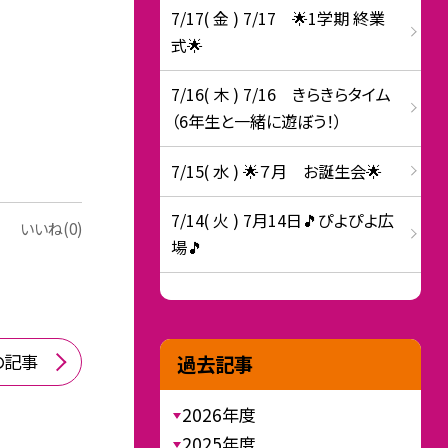
7/17( 金 ) 7/17 🌟1学期 終業
式🌟
7/16( 木 ) 7/16 きらきらタイム
（6年生と一緒に遊ぼう！）
7/15( 水 ) 🌟７月 お誕生会🌟
7/14( 火 ) 7月14日🎵ぴよぴよ広
いいね(0)
場🎵
の記事
過去記事
2026年度
2025年度