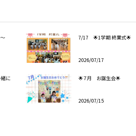
む～
7/17 🌟1学期 終業式🌟
2026/07/17
一緒に
🌟７月 お誕生会🌟
2026/07/15