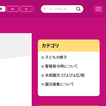
準
中
大
カテゴリ
子どもの様子
警報発令時について
未就園児（ぴよぴよ広場）
園児募集について