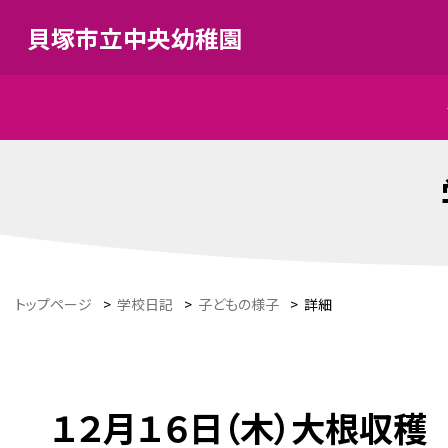
貝塚市立中央幼稚園
トップページ
>
学校日記
>
子どもの様子
>
詳細
１２月１６日（木）大根収穫