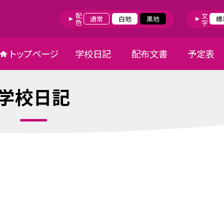
配色
文字
通常
白地
黒地
標
トップページ
学校日記
配布文書
予定表
学校日記