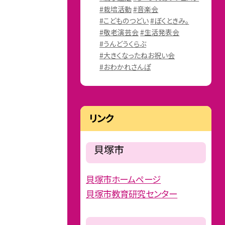
#栽培活動
#音楽会
#こどものつどい
#ぼくときみ。
#敬老演芸会
#生活発表会
#うんどうくらぶ
#大きくなったねお祝い会
#おわかれさんぽ
リンク
貝塚市
貝塚市ホームページ
貝塚市教育研究センター