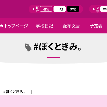
配色
文字
通常
白地
黒地
標
トップページ
学校日記
配布文書
予定表
#ぼくときみ。
#ぼくときみ。
]