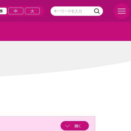
準
中
大
開く