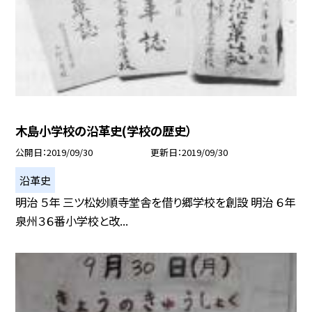
木島小学校の沿革史(学校の歴史）
公開日
2019/09/30
更新日
2019/09/30
沿革史
明治 ５年 三ツ松妙順寺堂舎を借り郷学校を創設 明治 ６年
泉州３６番小学校と改...