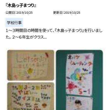
『木島っ子まつり』
公開日
2019/10/25
更新日
2019/10/25
学校行事
１〜３時間目の時間を使って、『木島っ子まつり』を行いまし
た。 ２〜６年生がクラス...