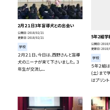
2月２１日3年盲導犬との出会い
公開日
2018/02/21
5年2組
更新日
2018/02/21
公開日
2018/
学校
更新日
2018/
２月２１日、今日は、西野さんと盲導
学校
犬のニーナが来て下さいました。 ３
５年２組は
年生が交流し...
(土）まで
はプリントを