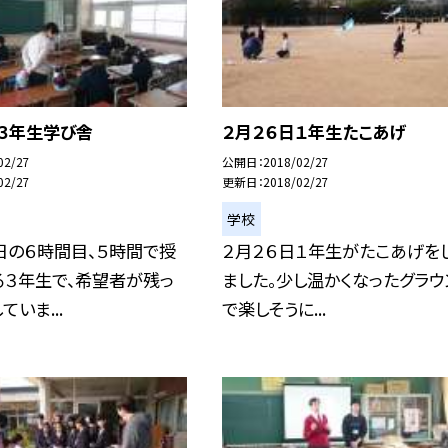
日３年生学び舎
２月２６日１年生たこあげ
02/27
公開日
2018/02/27
02/27
更新日
2018/02/27
学校
日の６時間目、５時間で授
２月２６日１年生がたこあげを
る３年生で、希望者が残っ
ました。少し温かくなったグラウ
いま...
で楽しそうに...