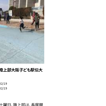
日陸上部大阪子ども駅伝大
02/19
02/19
土曜日、陸上部は、長居競