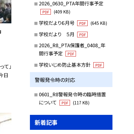
2026_0630_PTA年間行事予定
(409 KB)
PDF
学校だより６月号
(645 KB)
PDF
」
学校だより ５月
PDF
2026_R8_PTA保護者_0408_年
間行事予定
PDF
学校いじめ防止基本方針
PDF
って」
今日
警報発令時の対応
0601_R8警報発令時の臨時措置
について
(117 KB)
PDF
新着記事