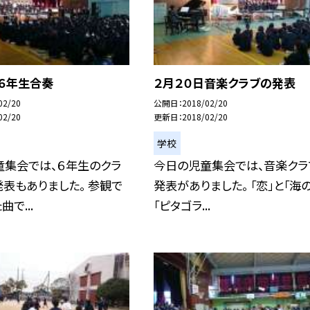
６年生合奏
２月２０日音楽クラブの発表
02/20
公開日
2018/02/20
02/20
更新日
2018/02/20
学校
童集会では、６年生のクラ
今日の児童集会では、音楽クラ
表もありました。 参観で
発表がありました。 「恋」と「海
で...
「ピタゴラ...