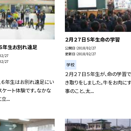
２月２７日５年生命の学習
日６年生お別れ遠足
公開日
2018/02/27
更新日
2018/02/27
02/27
02/27
学校
２月２７日５年生が、命の学習で
、６年生はお別れ遠足にい
き取りをしました。牛をお肉に
スケート体験です。なかな
事のこと、太...
...