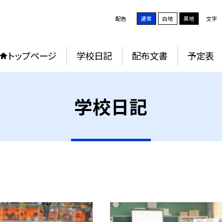
配色
通常
白地
黒地
文字
トップページ
学校日記
配布文書
予定表
学校日記