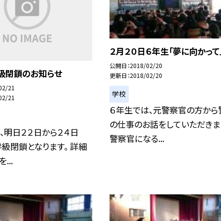
２月２０日６年生「夢に向かって
公開日
2018/02/20
学級閉鎖のお知らせ
更新日
2018/02/20
02/21
学校
02/21
６年生では、元警察官の方から
の仕事のお話をしていただきま
、明日２２日から２４日
警察官になる...
学級閉鎖となります。 詳細
...