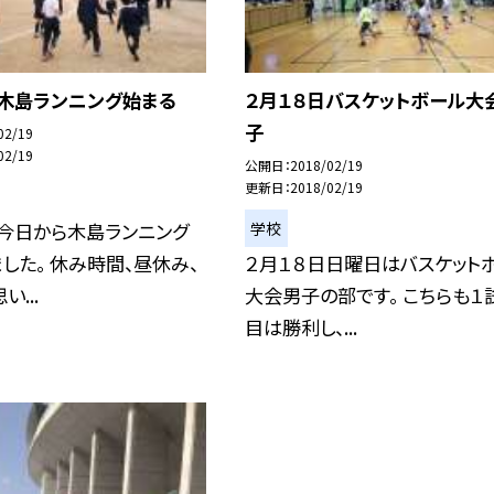
日木島ランニング始まる
２月１８日バスケットボール大
子
02/19
02/19
公開日
2018/02/19
更新日
2018/02/19
学校
日今日から木島ランニング
した。 休み時間、昼休み、
２月１８日日曜日はバスケット
...
大会男子の部です。 こちらも１
目は勝利し、...