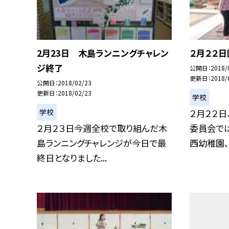
2月23日 木島ランニングチャレン
２月２２
ジ終了
公開日
2018/
更新日
2018/
公開日
2018/02/23
更新日
2018/02/23
学校
学校
２月２２日
２月２３日今週全校で取り組んだ木
委員会で
島ランニングチャレンジが今日で最
西幼稚園、木
終日となりました...