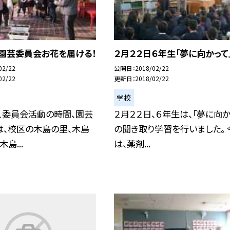
日園芸委員会お花を届ける！
２月２２日６年生「夢に向かって
02/22
公開日
2018/02/22
02/22
更新日
2018/02/22
学校
、委員会活動の時間、園芸
２月２２日、６年生は、「夢に向か
は、校区の木島の里、木島
の聞き取り学習を行いました。 
島...
は、薬剤...