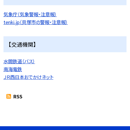
気象庁（気象警報・注意報）
tenki.jp（貝塚市の警報・注意報）
【交通機関】
水間鉄道（バス）
南海電鉄
ＪＲ西日本おでかけネット
RSS