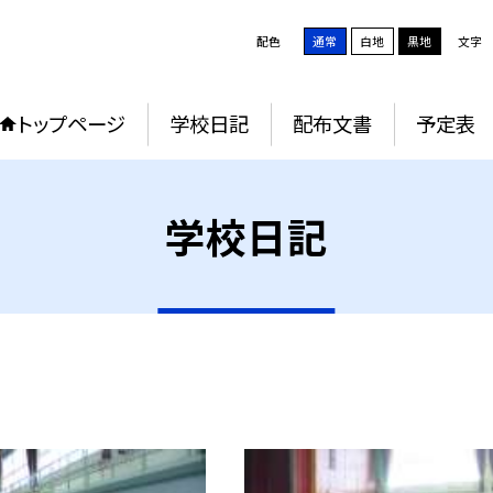
配色
通常
白地
黒地
文字
トップページ
学校日記
配布文書
予定表
学校日記