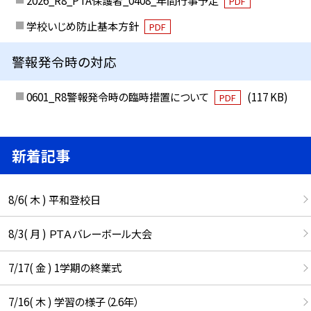
2026_R8_PTA保護者_0408_年間行事予定
PDF
学校いじめ防止基本方針
PDF
警報発令時の対応
0601_R8警報発令時の臨時措置について
(117 KB)
PDF
新着記事
8/6( 木 ) 平和登校日
8/3( 月 ) ＰＴＡバレーボール大会
7/17( 金 ) 1学期の終業式
7/16( 木 ) 学習の様子（2.6年）