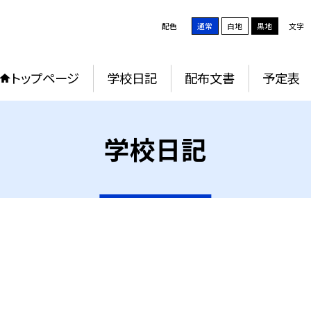
配色
通常
白地
黒地
文字
トップページ
学校日記
配布文書
予定表
学校日記