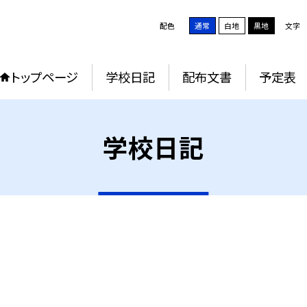
配色
通常
白地
黒地
文字
トップページ
学校日記
配布文書
予定表
学校日記