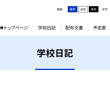
配色
通常
白地
黒地
文字
トップページ
学校日記
配布文書
予定表
学校日記