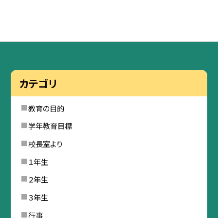
カテゴリ
教育の目的
学年教育目標
校長室より
１年生
２年生
３年生
行事