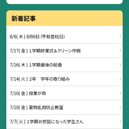
新着記事
8/6( 木 ) 8月6日（平和登校日）
7/17( 金 ) １学期終業式＆クリーン作戦
7/16( 木 ) １学期最後の給食
7/14( 火 ) ２年 学年の取り組み
7/10( 金 ) 授業が命
7/10( 金 ) 薬物乱用防止教室
7/7( 火 ) １学期お世話になった学生さん