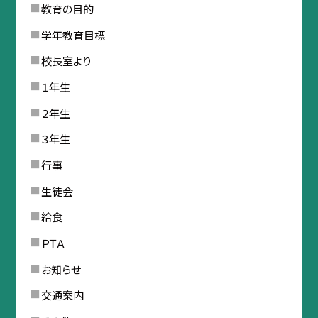
教育の目的
学年教育目標
校長室より
１年生
２年生
３年生
行事
生徒会
給食
ＰＴＡ
お知らせ
交通案内