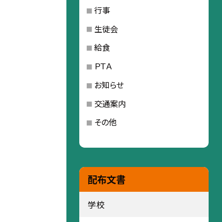
行事
生徒会
給食
ＰＴＡ
お知らせ
交通案内
その他
配布文書
学校