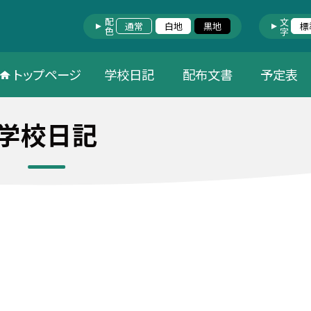
配色
文字
通常
白地
黒地
標
トップページ
学校日記
配布文書
予定表
学校日記