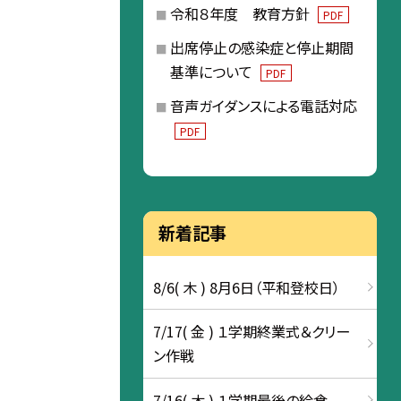
令和８年度 教育方針
PDF
出席停止の感染症と停止期間
基準について
PDF
音声ガイダンスによる電話対応
PDF
新着記事
8/6( 木 ) 8月6日（平和登校日）
7/17( 金 ) １学期終業式＆クリー
ン作戦
7/16( 木 ) １学期最後の給食