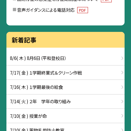
音声ガイダンスによる電話対応
PDF
新着記事
8/6( 木 ) 8月6日（平和登校日）
7/17( 金 ) １学期終業式＆クリーン作戦
7/16( 木 ) １学期最後の給食
7/14( 火 ) ２年 学年の取り組み
7/10( 金 ) 授業が命
7/10( 金 ) 薬物乱用防止教室